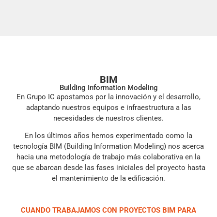
ad de
Profundo estudio
Colaboración
ón
del proyecto
Estamos
 de
Estudio en
acostumbrados a
éxito es
profundidad del
trabajar en
BIM
proyecto, para
estrecha
Building Information Modeling
ad,
cada proyecto
En Grupo IC apostamos por la innovación y el desarrollo,
colaboración con
dad y
elaboramos un
empresas
adaptando nuestros equipos e infraestructura a las
 al
planning a
internacionales,
necesidades de nuestros clientes.
medida con hitos
con sus
ndo y
clave, analizando
En los últimos años hemos experimentado como la
arquitectos e
do las
posibles
tecnología BIM (Building Information Modeling) nos acerca
ingenieros y con
ades de
contingencias,
hacia una metodología de trabajo más colaborativa en la
sus empresas de
s
trámites
que se abarcan desde las fases iniciales del proyecto hasta
consultoría y
burocráticos,
Project
el mantenimiento de la edificación.
onos
plazos de
Managers.
 en
suministros y
Nuestro éxito
red de
logística, con el
radica en integrar
CUANDO TRABAJAMOS CON PROYECTOS BIM PARA
res,
objetivo de