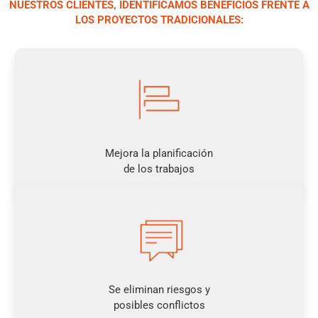
a todos los
NUESTROS CLIENTES, IDENTIFICAMOS BENEFICIOS FRENTE A
ados y
anticiparnos a
intervinientes,
LOS PROYECTOS TRADICIONALES:
onados
cualquier posible
liderar la toma de
tro
retraso que
decisiones y
mento de
perjudique el
asumir la
con los
interés de
responsabilidad
tenemos
nuestro cliente.
de todo el
es a
proyecto.
zo.
Haz clic
aquí
Haz clic
Mejora la planificación
clic
aquí
de los trabajos
uí
Se eliminan riesgos y
posibles conflictos