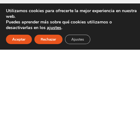
Utilizamos cookies para ofrecerte la mejor experiencia en nuestra
web.
Puedes aprender más sobre qué cookies utilizamos o
desactivarlas en los
ajustes
.
Aceptar
Rechazar
Ajustes
Recorridos virtuales
Generar recorridos virtuales, permitiendo realizar
visitas sin necesidad de desplazamientos.