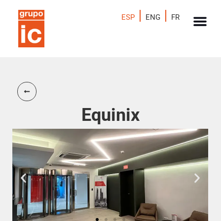
ESP
ENG
FR
Equinix